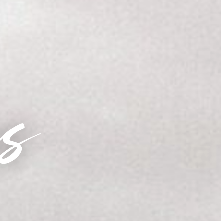
esti pulmabänd ja peoansam